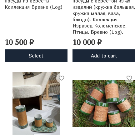
посуды из бересты.
посуды с берестой из 4х
Коллекция Бревно (Log)
изделий (кружка большая,
кружка малая, ваза,
блюдо). Коллекция
Изразец Коломенское.
Птицы. Бревно (Log).
10 500 ₽
10 000 ₽
Select
Add to cart