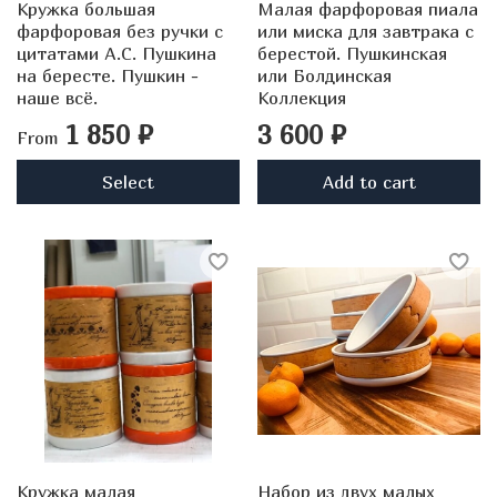
Кружка большая
Малая фарфоровая пиала
фарфоровая без ручки с
или миска для завтрака с
цитатами А.С. Пушкина
берестой. Пушкинская
на бересте. Пушкин -
или Болдинская
наше всё.
Коллекция
1 850 ₽
3 600 ₽
From
Select
Add to cart
Кружка малая
Набор из двух малых