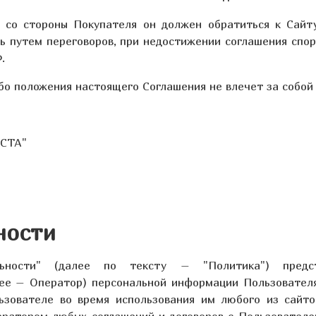
ий со стороны Покупателя он должен обратиться к Сай
 путем переговоров, при недостижении соглашения спор
.
ибо положения настоящего Соглашения не влечет за собой
ЁСТА"
ности
льности" (далее по тексту – "Политика") предст
лее – Оператор) персональной информации Пользователя
зователе во время использования им любого из сайтов
ератором любых соглашений и договоров с Пользователе