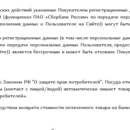
ских действий указанные Покупателем регистрационные 
D (функционал ПАО «Сбербанк России» по передаче перс
полнения данных о Пользователе на Сайте)) могут быт
о регистрационных данных (в том числе персональные да
по передаче персональных данных Пользователя, предос
йте)) является бессрочным и может быть отозвано Поку
и с Законом РФ "О защите прав потребителей". Посуда от
ды (контакт с пищей/водой) автоматически лишает товар
требителей»
.
редством возврата стоимости оплаченного товара на банк