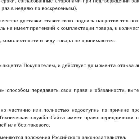
 сроки, согласованные Сторонами при подтверждении зак
раз в неделю по воскресеньям).
 реестре доставки ставит свою подпись напротив тех по
ь не имеет претензий к комплектации товара, к количест
у, комплектности и виду товара не принимаются.
ее акцепта Покупателем, и действует до момента отзыва 
ным способом передавать свои права и обязанности, вы
нно частично или полностью недоступны по причине пр
Техническая служба Сайта имеет право периодически 
й или без такового.
меняются положения Российского законодательства.