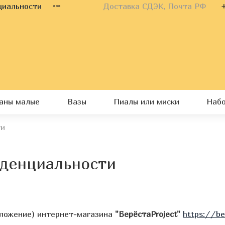
циальности
Доставка СДЭК, Почта РФ
каны малые
Вазы
Пиалы или миски
Наб
ти
иденциальности
дложение) интернет-магазина
"БерёстаProject"
https://be