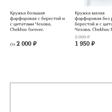
Кружка большая
Кружка малая
фарфоровая c берестой и
фарфоровая без 
с цитатами Чехова.
берестой и с цит
Chekhov forever.
Чехова. Chekhov f
2 000 ₽
2 000 ₽
1 950 ₽
От