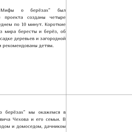
"Мифы о берёзах" был
е проекта созданы четыре
днем по 10 минут. Короткие
з мира бересты и берёз, об
осадке деревьев и загородной
и рекомендованы детям.
 берёзах" мы окажемся в
овича Чехова и его семьи. В
одом и домоседом, дачником