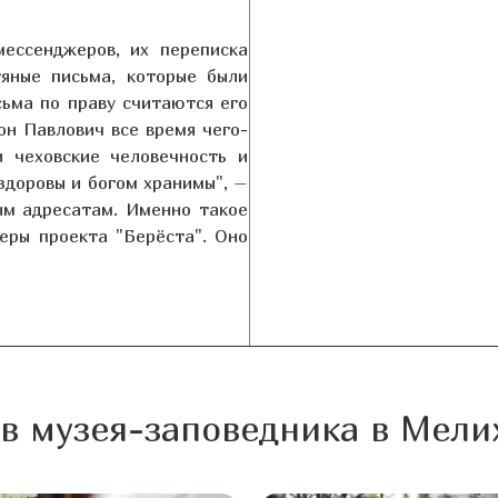
ессенджеров, их переписка
яные письма, которые были
сьма по праву считаются его
он Павлович все время чего-
и чеховские человечность и
здоровы и богом хранимы", –
ым адресатам. Именно так
ое
еры проекта "Берёста". Оно
в музея-заповедника в Мели