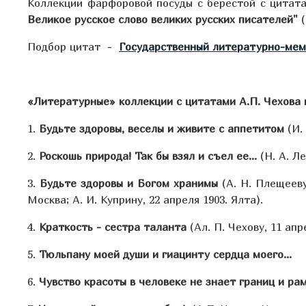
Коллекции фарфоровой посуды с берестой с цитата
Великое русское слово великих русских писателей"
(
Подбор цитат -
Государственный литературно-мем
«Литературные» коллекции с цитатами А.П. Чехова и
1.
Будьте здоровы, веселы и живите с аппетитом
(И. 
2.
Роскошь природа! Так бы взял и съел ее...
(Н. А. Ле
3.
Будьте здоровы и Богом хранимы
(А. Н. Плещееву,
Москва; А. И. Куприну, 22 апреля 1903. Ялта).
4.
Краткость - сестра таланта
(Ал. П. Чехову, 11 апр
5.
Тюльпану моей души и гиацинту сердца моего
6.
Чувство красоты в человеке не знает границ и ра