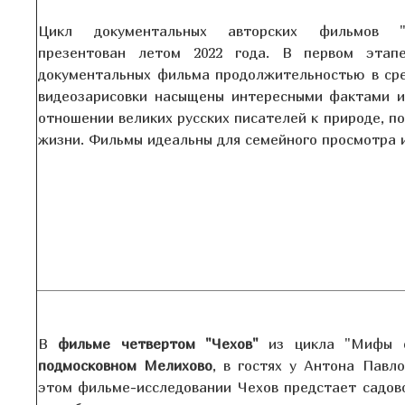
Цикл документальных авторских филь
мов 
презентован летом 2022 года. В первом этап
документальных фильма продолжительностью в сре
видеозарисовки насыщены интересными фактами и
отношении великих р
усских писателей к природе, п
жизни. Фильмы идеальны для семейного просмотра 
В
фильме четвертом "Чехов"
из цикла "Мифы о
подмосковном Мелихово
, в гостях у Антона Павл
этом фильме-исследовании Чехов предстает садов