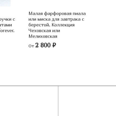
Малая фарфоровая пиала
ручки c
или миска для завтрака с
атами
берестой. Коллекция
orever.
Чеховская или
Мелиховская
2 800 ₽
От