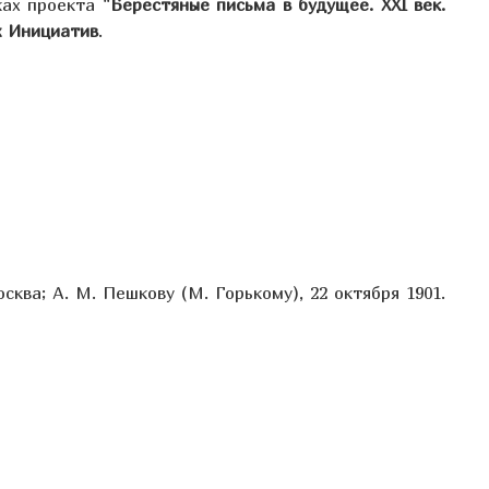
ках проекта
"Берестяные письма в будущее. XXI век.
х И
нициатив
.
осква; А. М. Пешкову (М. Горькому), 22 октября 1901.