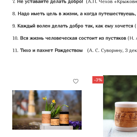
7.
Не уставайте делать добро!
(А.П. Чехов «Крыжовн
8.
Надо иметь цель в жизни, а когда путешествуешь,
9.
Каждый волен делать добро так, как ему хочется
(
10.
Вся жизнь человеческая состоит из пустяков
(Н. 
11.
Тихо и пахнет Рождеством
(А. С. Суворину, 3 дек
-3%