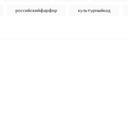
российскийфарфор
культурныйкод