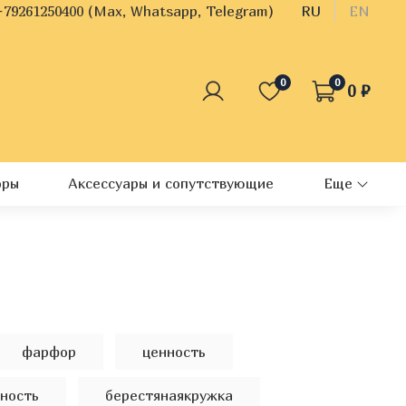
+79261250400 (Max, Whatsapp, Telegram)
RU
EN
0
0
0 ₽
оры
Аксессуары и сопутствующие
Еще
фарфор
ценность
ность
берестянаякружка