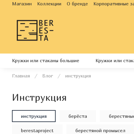
Магазин
Коллекции
О бренде
Корпоративные з
Кружки или стаканы большие
Кружки или ста
Главная
Блог
инструкция
инструкция
инструкция
берёста
берестяны
berestaproject
берестяной промысел