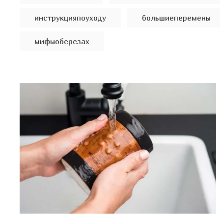
инструкцияпоуходу
большиеперемены
мифыоберезах