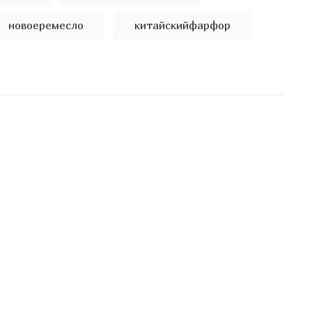
новоеремесло
китайскийфарфор