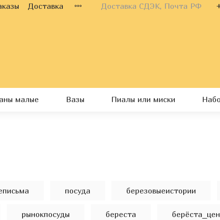
аказы
Доставка
Доставка СДЭК, Почта РФ
каны малые
Вазы
Пиалы или миски
Наб
еписьма
посуда
березовыеистории
рынокпосуды
береста
берёста_цен