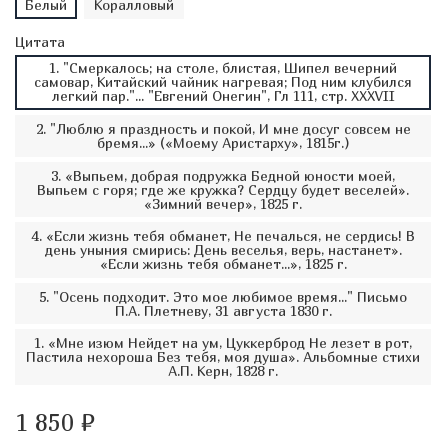
Белый
Коралловый
Цитата
1. "Смеркалось; на столе, блистая, Шипел вечерний
самовар, Китайский чайник нагревая; Под ним клубился
легкий пар."... "Евгений Онегин", Гл 111, стр. XXXVII
2. "Люблю я праздность и покой, И мне досуг совсем не
бремя...» («Моему Аристарху», 1815г.)
3. «Выпьем, добрая подружка Бедной юности моей,
Выпьем с горя; где же кружка? Сердцу будет веселей».
«Зимний вечер», 1825 г.
4. «Если жизнь тебя обманет, Не печалься, не сердись! В
день уныния смирись: День веселья, верь, настанет».
«Если жизнь тебя обманет...», 1825 г.
5. "Осень подходит. Это мое любимое время..." Письмо
П.А. Плетневу, 31 августа 1830 г.
1. «Мне изюм Нейдет на ум, Цуккерброд Не лезет в рот,
Пастила нехороша Без тебя, моя душа». Альбомные стихи
А.П. Керн, 1828 г.
1 850 ₽