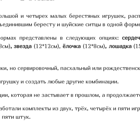
ольшой и четырех малых берестяных игрушек, рас
бъединившим бересту и шуйские ситцы в одной форм
формах представлены в следующих опциях:
сердеч
8см)
, звезда
(12*12см),
ёлочка
(12*8см)
, лошадка
(1
ки, но сервировочный, пасхальный или рождественск
грушку и создать любые другие комбинации.
ии, которая не застывает в прошлом, а продолжаетс
аботали комплекты из двух, трёх, четырёх и пяти иг
 пяти штук.