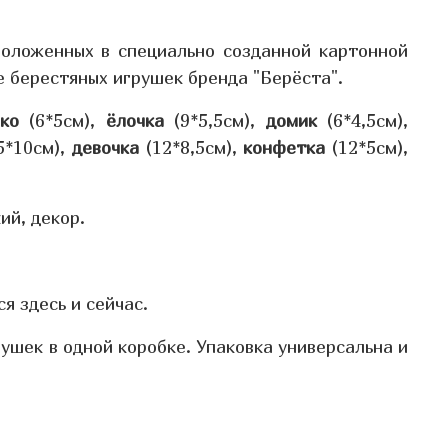
положенных в специально созданной картонной
е берестяных игрушек бренда "Берёста".
ко
(6*5см),
ёлочка
(9*5,5см),
домик
(6*4,5см),
5*10см),
девочка
(12*8,5см),
конфетка
(12*5см),
ий, декор.
я здесь и сейчас.
рушек в одной коробке. Упаковка универсальна и