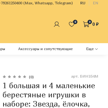
+79261250400 (Max, Whatsapp, Telegram)
RU
EN
0
0
0 ₽
оры
Аксессуары и сопутствующие
Еще
арт.
БИН1Б4М
(0)
1 большая и 4 маленькие
берестяные игрушки в
наборе: Звезда, ёлочка,