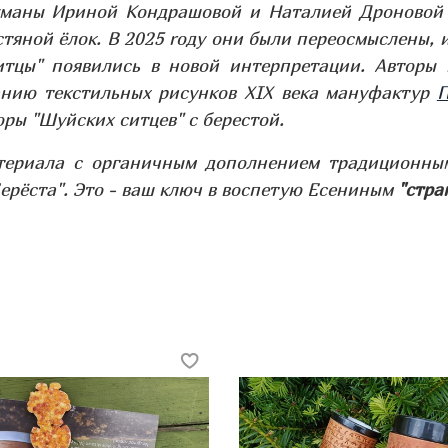
уманы Ириной Кондрашовой и Наталией Дроновой 
тяной ёлок. В 2025 rоду они были переосмыслены, и
итцы" появились в новой интерпретации.
Авторы 
анию текстильных рисунков XIX века мануфактур
П
ры "Шуйских ситцев" с берестой.
атериала с органичным дополнением традиционным
ерёста". Это - ваш ключ в воспетую Есениным
"стра