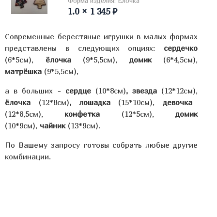
Форма изделия: Ёлочка
1.0 × 1 345 ₽
Современные берестяные игрушки в малых формах
представлены в следующих опциях:
сердечко
(6*5см),
ёлочка
(9*5,5см),
домик
(6*4,5см),
матрёшка
(9*5,5см),
а в больших -
сердце
(10*8см)
, звезда
(12*12см),
ёлочка
(12*8см)
, лошадка
(15*10см),
девочка
(12*8,5см),
конфетка
(12*5см),
домик
(10*9см),
чайник
(13*9см).
По Вашему запросу готовы собрать любые другие
комбинации.