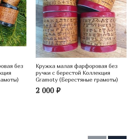
овая без
Кружка малая фарфоровая без
П
кция
ручки с берестой Коллекция
б
рамоты)
Gramoty (Берестяные грамоты)
2 000 ₽