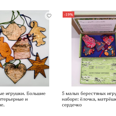
-19%
ые игрушки. Большие
5 малых берестяных игр
нтерьерные и
наборе: ёлочка, матрёшк
е.
сердечко