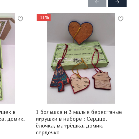
-11%
ушек в
1 большая и 3 малые берестяные
2
а, домик,
игрушки в наборе : Сердце,
и
ёлочка, матрёшка, домик,
К
сердечко